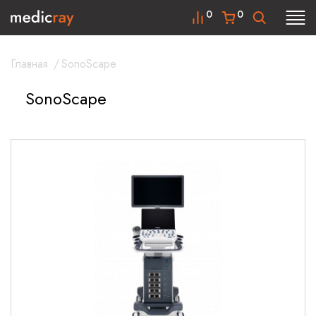
0
0
Главная
/
SonoScape
SonoScape