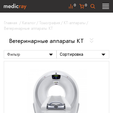
0
0
Главная
/
Каталог
/
Томография
/
КТ-аппараты
/
Ветеринарные аппараты КТ
Ветеринарные аппараты КТ
Фильтр
Сортировка