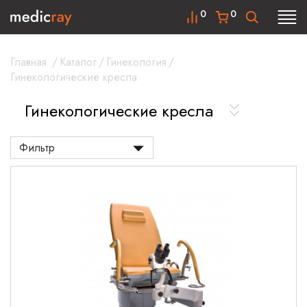
0
0
Главная
/
Каталог
/
Гинекология
/
Гинекологические кресла
Гинекологические кресла
Фильтр