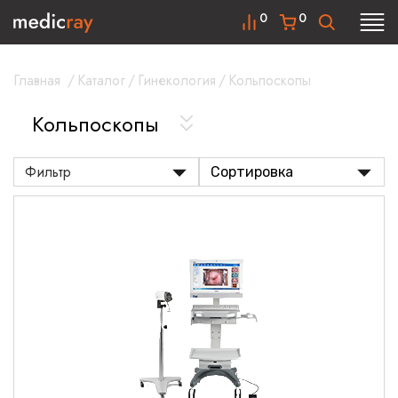
0
0
Главная
/
Каталог
/
Гинекология
/
Кольпоскопы
Кольпоскопы
Фильтр
Сортировка