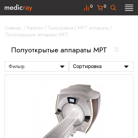
0
0
Главная
/
Каталог
/
Томография
/
МРТ-аппараты
/
Полуоткрытые аппараты МРТ
Полуоткрытые аппараты МРТ
Фильтр
Сортировка