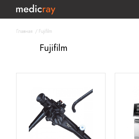
Главная
/
Fujifilm
Fujifilm