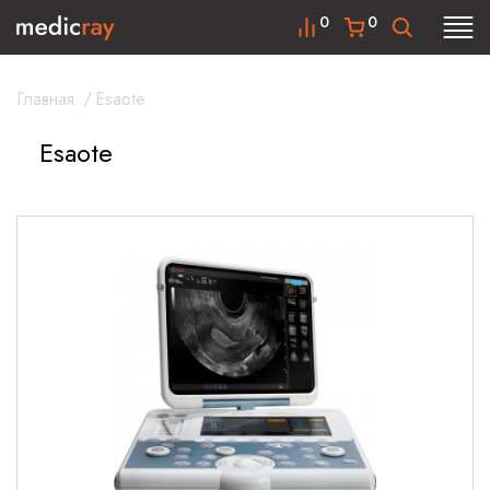
0
0
Главная
/
Esaote
Esaote